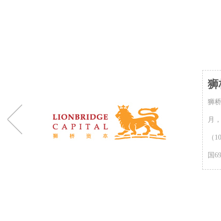
地产旅游
狮
狮桥
月，
（1
国6